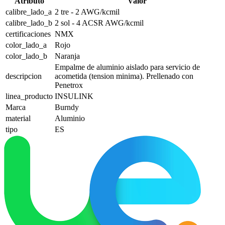
Atributo
Valor
calibre_lado_a
2 tre - 2 AWG/kcmil
calibre_lado_b
2 sol - 4 ACSR AWG/kcmil
certificaciones
NMX
color_lado_a
Rojo
color_lado_b
Naranja
Empalme de aluminio aislado para servicio de
descripcion
acometida (tension minima). Prellenado con
Penetrox
linea_producto
INSULINK
Marca
Burndy
material
Aluminio
tipo
ES