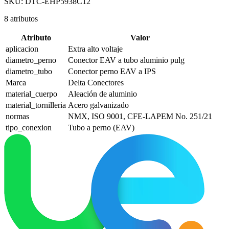
SKU:
DTC-EHP5938C12
8
atributos
Atributo
Valor
aplicacion
Extra alto voltaje
diametro_perno
Conector EAV a tubo aluminio pulg
diametro_tubo
Conector perno EAV a IPS
Marca
Delta Conectores
material_cuerpo
Aleación de aluminio
material_tornilleria
Acero galvanizado
normas
NMX, ISO 9001, CFE-LAPEM No. 251/21
tipo_conexion
Tubo a perno (EAV)