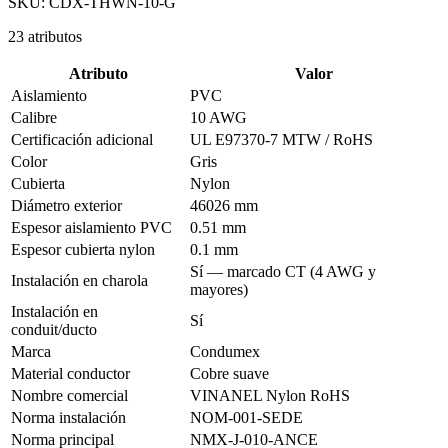
SKU:
CDX-THWN-10-G
23
atributos
Atributo
Valor
Aislamiento
PVC
Calibre
10 AWG
Certificación adicional
UL E97370-7 MTW / RoHS
Color
Gris
Cubierta
Nylon
Diámetro exterior
46026 mm
Espesor aislamiento PVC
0.51 mm
Espesor cubierta nylon
0.1 mm
Sí — marcado CT (4 AWG y
Instalación en charola
mayores)
Instalación en
Sí
conduit/ducto
Marca
Condumex
Material conductor
Cobre suave
Nombre comercial
VINANEL Nylon RoHS
Norma instalación
NOM-001-SEDE
Norma principal
NMX-J-010-ANCE