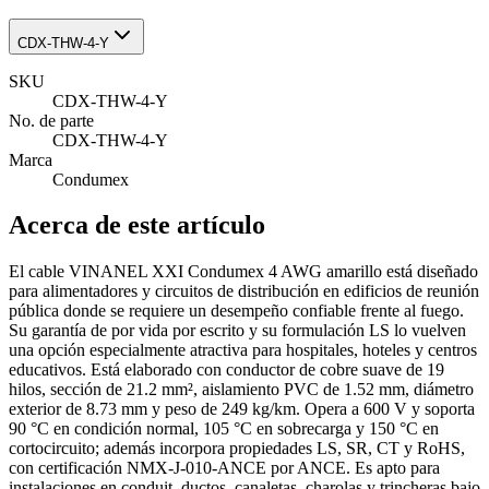
CDX-THW-4-Y
SKU
CDX-THW-4-Y
No. de parte
CDX-THW-4-Y
Marca
Condumex
Acerca de este artículo
El cable VINANEL XXI Condumex 4 AWG amarillo está diseñado
para alimentadores y circuitos de distribución en edificios de reunión
pública donde se requiere un desempeño confiable frente al fuego.
Su garantía de por vida por escrito y su formulación LS lo vuelven
una opción especialmente atractiva para hospitales, hoteles y centros
educativos. Está elaborado con conductor de cobre suave de 19
hilos, sección de 21.2 mm², aislamiento PVC de 1.52 mm, diámetro
exterior de 8.73 mm y peso de 249 kg/km. Opera a 600 V y soporta
90 °C en condición normal, 105 °C en sobrecarga y 150 °C en
cortocircuito; además incorpora propiedades LS, SR, CT y RoHS,
con certificación NMX-J-010-ANCE por ANCE. Es apto para
instalaciones en conduit, ductos, canaletas, charolas y trincheras bajo