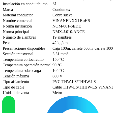
Instalación en conduit/ducto
Sí
Marca
Condumex
Material conductor
Cobre suave
Nombre comercial
VINANEL XXI RoHS
Norma instalación
NOM-001-SEDE
Norma principal
NMX-J-010-ANCE
Número de alambres
19 alambres
Peso
42 kg/km
Presentaciones disponibles
Caja 100m, carrete 500m, carrete 10
Sección transversal
3.31 mm²
Temperatura cortocircuito
150 °C
Temperatura operación normal
90 °C
Temperatura sobrecarga
105 °C
Tensión máxima
600 V
Tipo aislamiento
PVC THW-LS/THHW-LS
Tipo de cable
Cable THW-LS/THHW-LS VINAN
Unidad de venta
Metro