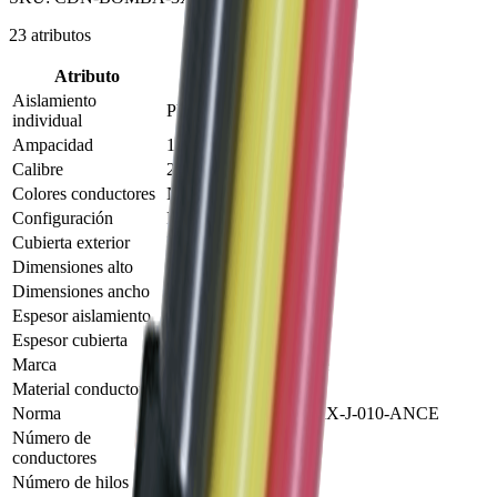
23
atributos
Atributo
Valor
Aislamiento
PVC THW/THHW
individual
Ampacidad
175 A
Calibre
2/0 AWG
Colores conductores
Negro, Amarillo, Rojo
Configuración
Plana o redonda
Cubierta exterior
PVC Negro
Dimensiones alto
16.19 mm
Dimensiones ancho
43.84 mm
Espesor aislamiento
46328 mm
Espesor cubierta
1.18 mm
Marca
Conductores Del Norte
Material conductor
Cobre suave clase C
Norma
NOM-063-SCFI / NMX-J-010-ANCE
Número de
3 conductores
conductores
Número de hilos
19 hilos