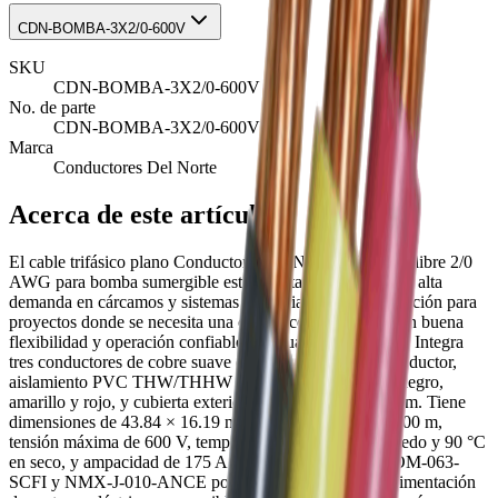
CDN-BOMBA-3X2/0-600V
SKU
CDN-BOMBA-3X2/0-600V
No. de parte
CDN-BOMBA-3X2/0-600V
Marca
Conductores Del Norte
Acerca de este artículo
El cable trifásico plano Conductores del Norte CN-028 calibre 2/0
AWG para bomba sumergible está orientado a motores de alta
demanda en cárcamos y sistemas industriales. Es una solución para
proyectos donde se necesita una construcción robusta, con buena
flexibilidad y operación confiable en agua dulce o salada. Integra
tres conductores de cobre suave clase C, 19 hilos por conductor,
aislamiento PVC THW/THHW de 2.11 mm en colores negro,
amarillo y rojo, y cubierta exterior PVC negra de 1.18 mm. Tiene
dimensiones de 43.84 × 16.19 mm, peso de 251.69 kg/100 m,
tensión máxima de 600 V, temperatura de 75 °C en húmedo y 90 °C
en seco, y ampacidad de 175 A a 30 °C; cumple con NOM-063-
SCFI y NMX-J-010-ANCE por ANCE. Se utiliza en alimentación