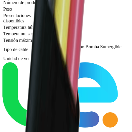
Número de producto
CN-028
Peso
251.69 kg/100m
Presentaciones
Carrete 500m
disponibles
Temperatura húmedo
75 °C
Temperatura seco
90 °C
Tensión máxima
600 V
Cable Trifásico Plano Bomba Sumergible
Tipo de cable
THW/THHW
Unidad de venta
Metro