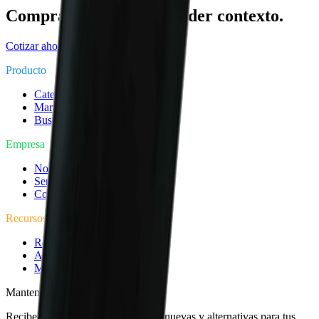
Compra electrica sin perder contexto.
Cotizar ahora
Ver catalogo
Producto
Categorias
Marcas
Buscar
Empresa
Nosotros
Servicios
Cotizar
Recursos
Referencias cruzadas
Asesoria tecnica
Media tension
Mantente al tanto
Recibe rutas de compra, categorias nuevas y alternativas para tus