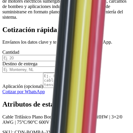
de motores eléctricos sumergibles para pozos profundos, cárcamos
de bombeo y aplicaciones industriales hasta 600 V. Puede
suministrarse en formato plano o redondo según la ingeniería del
sistema.
Cotización rápida
Envíanos los datos clave y te respondemos por WhatsApp.
Cantidad
Destino de entrega
Aplicación (opcional)
Cotizar por WhatsApp
Atributos de esta variante
Cable Trifásico Plano Bomba Sumergible THW/THHW | 3×2/0
AWG | 75°C/90°C 600V | Conductores del Norte
SKU:
CDN-BOMBA-3X2/0-600V