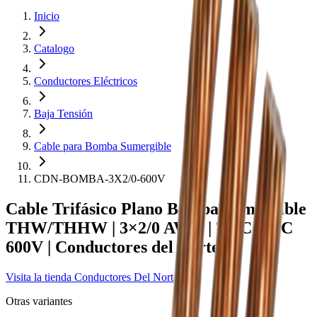
Inicio
Catalogo
Conductores Eléctricos
Baja Tensión
Cable para Bomba Sumergible
CDN-BOMBA-3X2/0-600V
Cable Trifásico Plano Bomba Sumergible
THW/THHW | 3×2/0 AWG | 75°C/90°C
600V | Conductores del Norte
Visita la tienda
Conductores Del Norte
Otras variantes