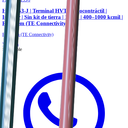
HVT-153-J | Terminal HVT termocontráctil |
Interior | Sin kit de tierra | 15 kV | 400–1000 kcmil |
Raychem (TE Connectivity)
Raychem (TE Connectivity)
Ver ficha
Disponible