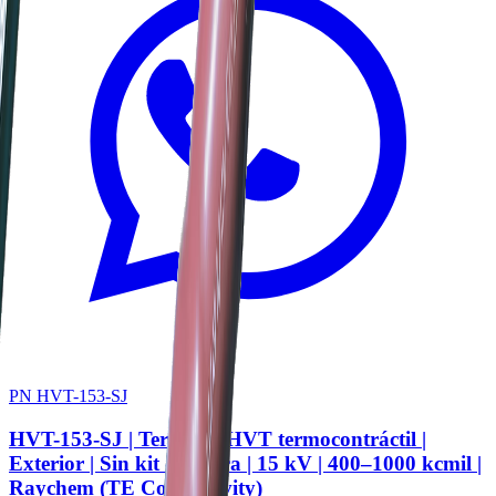
PN HVT-153-SJ
HVT-153-SJ | Terminal HVT termocontráctil |
Exterior | Sin kit de tierra | 15 kV | 400–1000 kcmil |
Raychem (TE Connectivity)