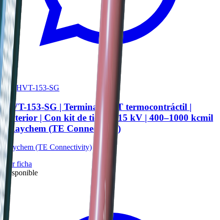
PN HVT-153-SG
HVT-153-SG | Terminal HVT termocontráctil |
Exterior | Con kit de tierra | 15 kV | 400–1000 kcmil
| Raychem (TE Connectivity)
Raychem (TE Connectivity)
Ver ficha
Disponible