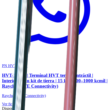
PN HVT-153-G
HVT-153-G | Terminal HVT termocontráctil |
Interior | Con kit de tierra | 15 kV | 400–1000 kcmil |
Raychem (TE Connectivity)
Raychem (TE Connectivity)
Ver ficha
Disponible