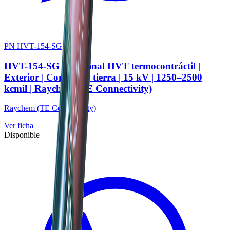
PN HVT-154-SG
HVT-154-SG | Terminal HVT termocontráctil |
Exterior | Con kit de tierra | 15 kV | 1250–2500
kcmil | Raychem (TE Connectivity)
Raychem (TE Connectivity)
Ver ficha
Disponible