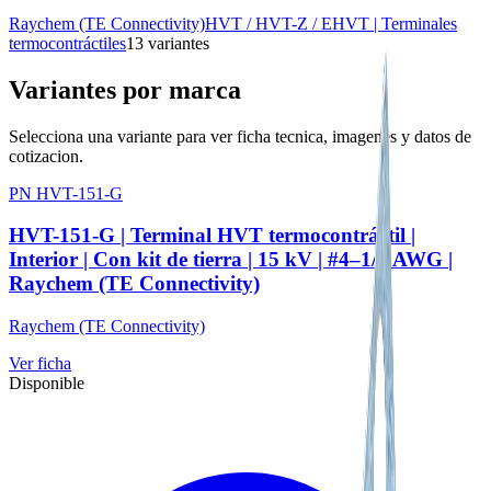
Raychem (TE Connectivity)
HVT / HVT-Z / EHVT | Terminales
termocontráctiles
13
variante
s
Variantes por marca
Selecciona una variante para ver ficha tecnica, imagenes y datos de
cotizacion.
PN HVT-151-G
HVT-151-G | Terminal HVT termocontráctil |
Interior | Con kit de tierra | 15 kV | #4–1/0 AWG |
Raychem (TE Connectivity)
Raychem (TE Connectivity)
Ver ficha
Disponible