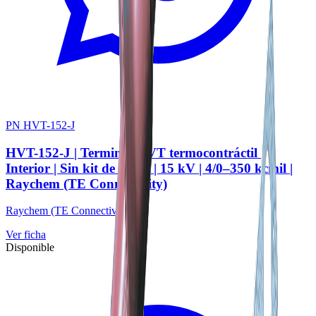
PN HVT-152-J
HVT-152-J | Terminal HVT termocontráctil |
Interior | Sin kit de tierra | 15 kV | 4/0–350 kcmil |
Raychem (TE Connectivity)
Raychem (TE Connectivity)
Ver ficha
Disponible