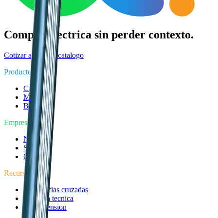
Compra electrica sin perder contexto.
Cotizar ahora
Ver catalogo
Producto
Categorias
Marcas
Buscar
Empresa
Nosotros
Servicios
Cotizar
Recursos
Referencias cruzadas
Asesoria tecnica
Media tension