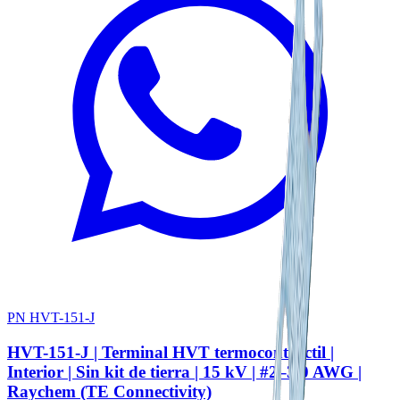
PN HVT-151-J
HVT-151-J | Terminal HVT termocontráctil |
Interior | Sin kit de tierra | 15 kV | #2–3/0 AWG |
Raychem (TE Connectivity)