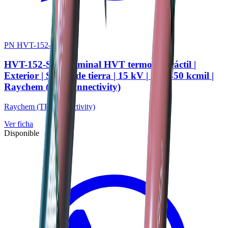
PN HVT-152-SJ
HVT-152-SJ | Terminal HVT termocontráctil |
Exterior | Sin kit de tierra | 15 kV | 4/0–350 kcmil |
Raychem (TE Connectivity)
Raychem (TE Connectivity)
Ver ficha
Disponible