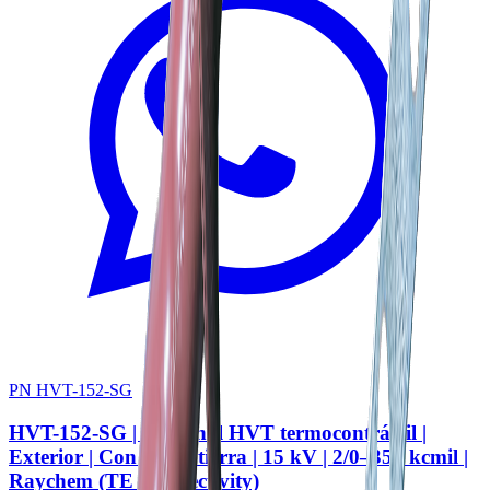
PN HVT-152-SG
HVT-152-SG | Terminal HVT termocontráctil |
Exterior | Con kit de tierra | 15 kV | 2/0–350 kcmil |
Raychem (TE Connectivity)