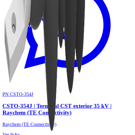
PN CSTO-354J
CSTO-354J | Terminal CST exterior 35 kV |
Raychem (TE Connectivity)
Raychem (TE Connectivity)
Ver ficha