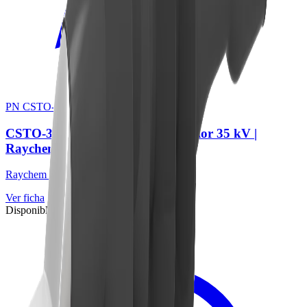
PN CSTO-354G
CSTO-354G | Terminal CST exterior 35 kV |
Raychem (TE Connectivity)
Raychem (TE Connectivity)
Ver ficha
Disponible