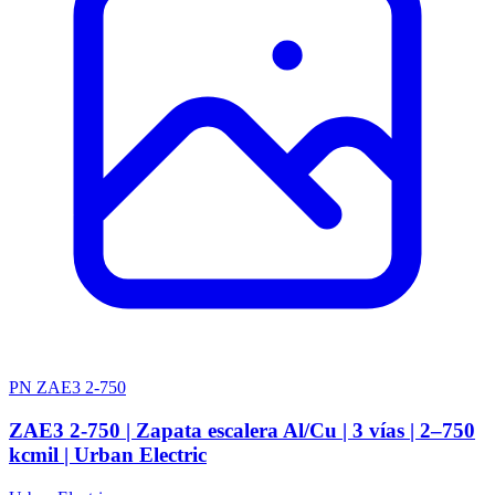
PN ZAE3 2-750
ZAE3 2-750 | Zapata escalera Al/Cu | 3 vías | 2–750
kcmil | Urban Electric