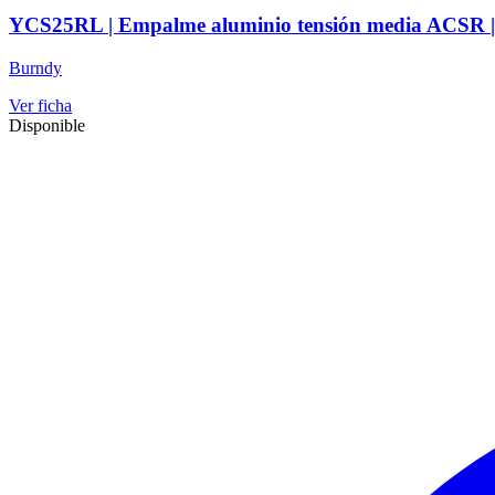
YCS25RL | Empalme aluminio tensión media ACSR | Ca
Burndy
Ver ficha
Disponible