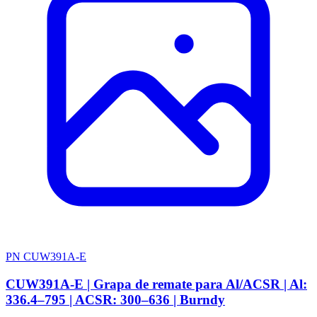
PN CUW391A-E
CUW391A-E | Grapa de remate para Al/ACSR | Al:
336.4–795 | ACSR: 300–636 | Burndy