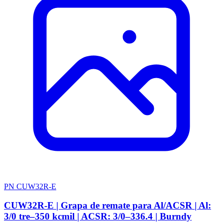
PN CUW32R-E
CUW32R-E | Grapa de remate para Al/ACSR | Al:
3/0 tre–350 kcmil | ACSR: 3/0–336.4 | Burndy