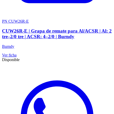
PN CUW26R-E
CUW26R-E | Grapa de remate para Al/ACSR | Al: 2
tre–2/0 tre | ACSR: 4–2/0 | Burndy
Burndy
Ver ficha
Disponible