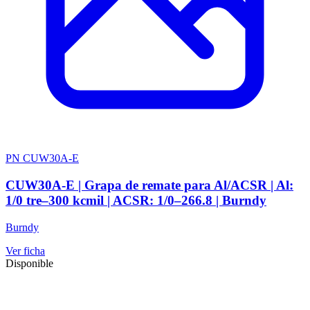
PN CUW30A-E
CUW30A-E | Grapa de remate para Al/ACSR | Al:
1/0 tre–300 kcmil | ACSR: 1/0–266.8 | Burndy
Burndy
Ver ficha
Disponible